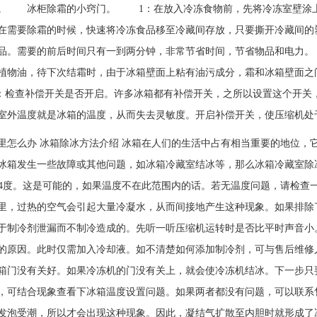
。 冰柜除霜的小窍门。 1：在放入冷冻食物前，先将冷冻室壁涂上
在需要除霜的时候，快速将冷冻食品移至冷藏间存放，只要撕开冷藏间的
品。需要的前后时间只有一到两分钟，非常节省时间，节省物品和电力
植物油，待下次结霜时，由于冰箱壁面上粘有油污成分，霜和冰箱壁面之
检查补偿开关是否开启。许多冰箱都有补偿开关，之所以设置这个开关
室外温度就是冰箱的温度，从而失去灵敏度。开启补偿开关，使压缩机处
里怎么办 冰箱除冰方法介绍 冰箱在人们的生活中占有相当重要的地位，
冰箱发生一些故障或其他问题，如冰箱冷藏室结冰等，那么冰箱冷藏室
~4度。这是可能的，如果温度不在此范围内的话。若无温度问题，请检查
里，过热的空气会引起大量冷凝水，从而间接地产生这种现象。如果排
于制冷剂泄漏而不制冷造成的。先听一听压缩机运转时是否比平时声音小
的原因。此时仅需加入冷却液。如不清楚如何添加制冷剂，可与售后维
箱门没有关好。如果冷冻机的门没有关上，就会使冷冻机结冰。下一步只
，可结合现象查看下冰箱温度设置问题。如果两者都没有问题，可以联
发泡受潮，所以才会出现这种现象。因此，凝结气扩散至内胆时就形成了