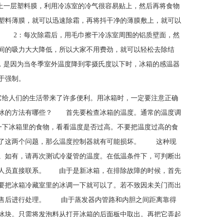
一层塑料膜，利用冷冻室的冷气很容易贴上，然后再将食物
塑料薄膜，就可以迅速除霜，再将抖干净的薄膜敷上，就可以
。 2：每次除霜后，用毛巾擦干冷冻室周围的铝质壁面，然
间的吸力大大降低，所以大家不用费劲，就可以轻松去除结
，是因为当冬季室外温度降到零摄氏度以下时，冰箱的感温器
于强制。
它给人们的生活带来了许多便利。用冰箱时，一定要注意正确
除冰的方法有哪些？ 首先要检查冰箱的温度。通常的温度调
一下冰箱里的食物，看看温度是否过高。不要把温度过高的食
除了这两个问题，那么温度控制器就有可能损坏。 这种现
。如有，请再次测试冷凝管的温度。在低温条件下，可判断出
修人员直接联系。 由于是新冰箱，在排除故障的时候，首先
要把冰箱冷藏室里的冰调一下就可以了。若不致因未关门而出
系售后进行处理。 由于蒸发器内管路和内胆之间距离靠得
冰块。只需将发泡料从打开冰箱的后面板中取出。再把它弄起