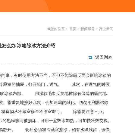
您的位置：
首页
>
新闻服务
>
行业新闻
里怎么办 冰箱除冰方法介绍
返回列表
烦的事，有时使用方法不当，不但不能除霜反而会影响冰箱的
和冷藏室的抽屉，打开箱门，透气。 其次，在透气的时候
吹吹冰箱内部。 用湿软毛巾反复地擦除有薄薄的霜的地
质。霜重复地擦好几次，会加速霜的融化。切勿用利器强除
，将食物从冷藏室移至冷冻室即可。 除霜要注意三点。
烈的热膨胀而被损坏。可用一盆热水加热，可加快冷热交换。
易散开。 化后必须将冷藏室擦净，如有水珠残留，很快