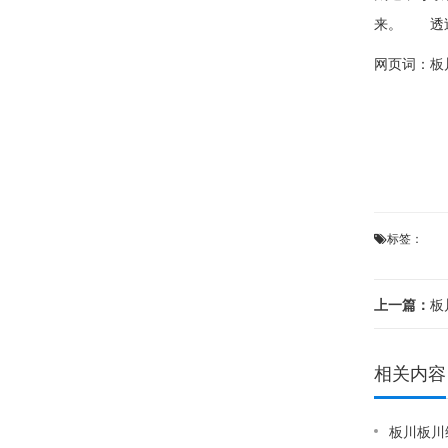
来。 透过
网页词：
板
标签：
上一篇：
板川
相关内容
板川板川维修收