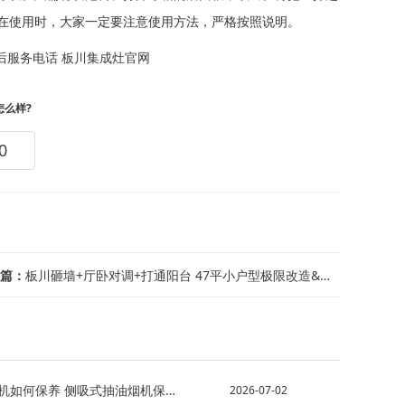
在使用时，大家一定要注意使用方法，严格按照说明。
后服务电话
板川集成灶官网
怎么样?
0
篇：
板川砸墙+厅卧对调+打通阳台 47平小户型极限改造&砸墙改格局扩空间 47平小屋...
吸式抽油烟机保养方法-侧吸式油烟机的安装高度 如何清洗...
2026-07-02