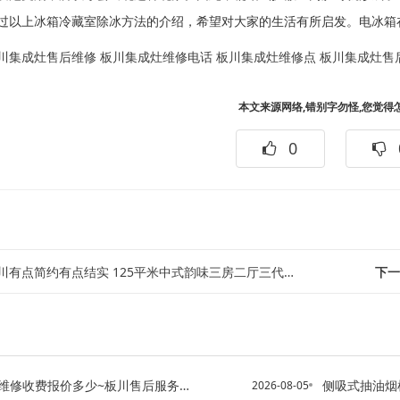
以上冰箱冷藏室除冰方法的介绍，希望对大家的生活有所启发。电冰箱
川集成灶售后维修
板川集成灶维修电话
板川集成灶维修点
板川集成灶售
本文来源网络,错别字勿怪,您觉得
0
有点简约有点结实 125平米中式韵味三房二厅三代同堂#板川有蹲坑的淋浴房弊端...
下一
费报价多少~板川售后服务总部电话2027最新标准
侧吸式抽油烟机如何保养 侧
2026-08-05