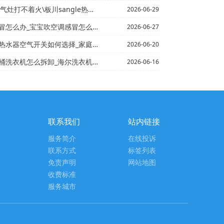
不着火\板川sangle热水器售后电话,桑乐热水器
2026-06-29
怎么办_宝宝吹空调感冒怎么办_1
2026-06-27
如何选择_家庭使用的电热水器空气开关的选择方法_家庭洗...
2026-06-20
卸_海尔洗衣机双桶洗衣机拆卸方法*海尔洗衣机水管接头怎...
2026-06-16
联系我们
站内链接
服务简介
在线投诉
联系方式
标签列表
免责声明
网站地图
收费标准
服务城市