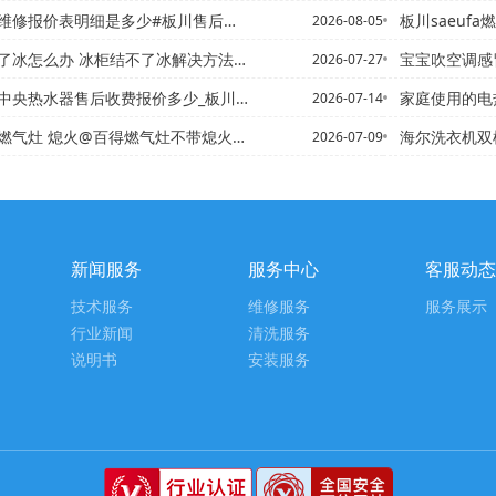
报价表明细是多少#板川售后电话怎么联系官方发布
板川saeufa燃气灶打
2026-08-05
怎么办 冰柜结不了冰解决方法~冰柜结满冰怎么处理
宝宝吹空调感冒
2026-07-27
售后收费报价多少_板川燃气中央热水器售后收费报价多少钱2027...
家庭使用的电热水器空气开关
2026-07-14
燃气灶 熄火@百得燃气灶不带熄火保护
海尔洗衣机双桶洗衣机怎么拆
2026-07-09
新闻服务
服务中心
客服动态
技术服务
维修服务
服务展示
行业新闻
清洗服务
说明书
安装服务