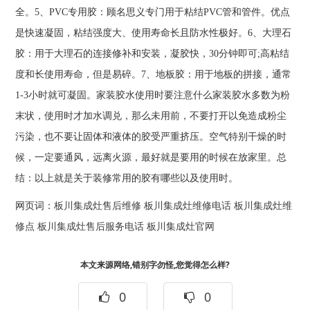
全。5、PVC专用胶：顾名思义专门用于粘结PVC管和管件。优点
是快速凝固，粘结强度大、使用寿命长且防水性极好。6、大理石
胶：用于大理石的连接修补和安装，凝胶快，30分钟即可;高粘结
度和长使用寿命，但是易碎。7、地板胶：用于地板的拼接，通常
1-3小时就可凝固。家装胶水使用时要注意什么家装胶水多数为粉
末状，使用时才加水调兑，那么未用前，不要打开以免造成粉尘
污染，也不要让固体和液体的胶受严重挤压。空气特别干燥的时
候，一定要通风，远离火源，最好就是要用的时候在放家里。总
结：以上就是关于装修常用的胶有哪些以及使用时。
网页词：
板川集成灶售后维修
板川集成灶维修电话
板川集成灶维
修点
板川集成灶售后服务电话
板川集成灶官网
本文来源网络,错别字勿怪,您觉得怎么样?
0
0