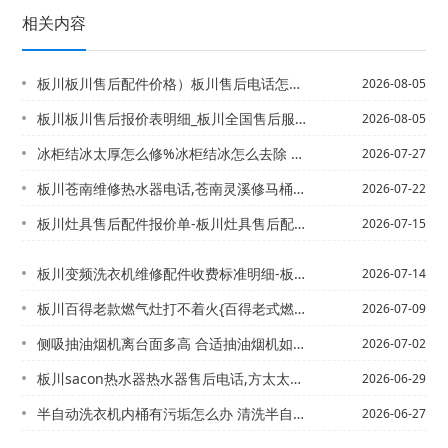
相关内容
板川板川售后配件价格）板川售后电话怎么联系官方发布
2026-08-05
板川板川售后报价表明细_板川全国售后服务电话最新发布
2026-08-05
冰柜结冰太厚怎么修%冰柜结冰怎么去除 冰柜结冰去除方法
2026-07-27
板川苍南维修热水器电话,苍南灵溪修马桶电话/苍南智能热水器电话,丽水空气能热水器...
2026-07-22
板川灶具售后配件报价单-板川灶具售后配件报价单查询2027年最新收费标准
2026-07-15
板川变频洗衣机维修配件收费标准明细-板川变频洗衣机维修配件收费标准明细表最新的报...
2026-07-14
板川百得老款燃气灶打不着火{百得老式燃气灶打不着火
2026-07-09
侧吸抽油烟机离台面多高 合适抽油烟机如何安装_
2026-07-02
板川sacon热水器热水器售后电话,方太太售后电话多少`sacon热水器维修电话...
2026-06-29
半自动洗衣机内桶有污垢怎么办 清洗半自动洗衣机内桶污垢的方法+半自动洗衣机排水慢...
2026-06-27