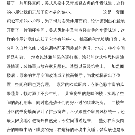
辟了一片阁楼空间，美式风格中又带点轻古典的华贵味道，这样
的小屋让我们忘却了它本身的狭小。 这是一套面
积42平米的小户型，为了增加实际使用面积，设计师别出心裁地
开辟了一片阁楼空间，美式风格中又带点轻古典的华贵味道，这
样的小屋让我们忘却了它本身的狭小。 挑高的落地玻璃门窗，充
分引入自然光线，浅色调搭配不同质感的家具、地砖，整个空间
通透别致。 墙身以淡雅的绿色调打底，浓郁的欧式符号构造浪
漫情调，装饰重点放在家具颜色、造型以及装饰物上。 加盖阁
楼后，原来的客厅空间改造成了挑高餐厅，为北楼梯留出了位
置，空间利用也更合理。 素雅的欧式厨房，点缀色彩丰富的瓜
果蔬菜，顿时添了不少生机。 儿童房里的趣味阁楼，实现了空
间的高利用率，同时也是孩子们再好不过的嬉戏场所。 二楼主
卧区的书房墙面设计了拱形窗户，不仅跟整个家居风格统一，还
最大限度地引进窗外自然光，令空间通透起来。 壁灯在床头围
合的帷幔中洒下朦胧的光，在这样的环境中入睡，梦应该也是浪