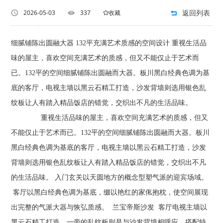
返回列表
2026-05-03
337
收藏
细腻铺陈出圆融大器 132平充满艺术质感的空间设计 重视生活品
味的屋主，喜欢空间充满艺术的质感，但又不能仅止于艺术而
已。132平的空间细腻铺陈出圆融而大器。板川黑白经典色调为基
底的客厅，电视主墙以黑云石精工打造，沙发背墙则选用银色乱
纹板让人有踏入精品饭店的错觉，交织出不凡的生活品味。
重视生活品味的屋主，喜欢空间充满艺术的质感，但又
不能仅止于艺术而已。132平的空间细腻铺陈出圆融而大器。板川
黑白经典色调为基底的客厅，电视主墙以黑云石精工打造，沙发
背墙则选用银色乱纹板让人有踏入精品饭店的错觉，交织出不凡
的生活品味。 入门玄关以天圆地方的概念型塑气派的迎宾场域。
客厅以黑白经典色调为基底，缀以艳红的家俬抱枕，使空间展现
出完整的气派大器与恢弘质感。 兰宝帝斯沙发 客厅电视主墙以
黑云石精工打造，一旁的乱纹板则是与沙发背墙相呼应，搭配特