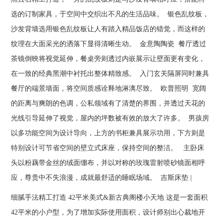
选的订制家具，于空间中交织出不凡的生活品味。 银色乱纹板，
沙发背墙选用银色乱纹板让人有踏入精品饭店的错觉，而这样的
纹理在大面采光的洒落下显得清晰生动。 金意陶陶瓷 餐厅透过
茶镜倒映将视觉延伸，餐桌旁则透过内嵌展示让壁面更有变化，
在一致的经典黑潮中衬托出整体精致感。 入门玄关隔屏同时兼具
餐厅的端景墙面，将空间质感诠释地淋漓尽致。 欧普照明 宽阔
的距离与爽朗的色调，公私领域有了清楚的界围，并透过天花的
光线引导延伸了视觉，屋内的坪数被有效的放大了许多。 男孩房
以多功能空间为设计导向，上方的书柜兼具展示功用，下方则是
特别设计可节省空间的壁立式床座，保持空间的整洁。 主卧床
头以粉藕带金丝的绒面绷布，并以对称的玫瑰雷射喷砂镜面相呼
应，尊贵中不失浪漫，成就最舒适的睡眠场域。 吉斯床垫 |
细腻手法精工打造 42平米美式&新古典阁楼小天地 这是一套面积
42平米的小户型，为了增加实际使用面积，设计师别出心裁地开