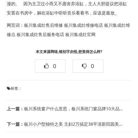
漫的。 因为主卫过小而又不愿舍弃浴缸，主人大胆提议把浴缸
安置在书房中，躺在浴缸中听听音乐看看书，应该是最放_
网页词：
板川集成灶售后维修
板川集成灶维修电话
板川集成灶维
修点
板川集成灶售后服务电话
板川集成灶官网
本文来源网络,错别字勿怪,您觉得怎么样?
0
0
标签：
上一篇：
板川系统窗户什么意思，板川系统门窗品牌10大品牌排行是怎样的
下一篇：
板川小户型独特之美 主妇2万搞定38平清新田园美家，板川小户型房屋装修适合什么风...