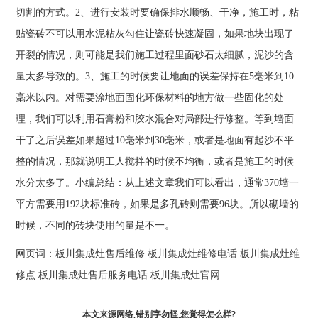
切割的方式。2、进行安装时要确保排水顺畅、干净，施工时，粘
贴瓷砖不可以用水泥粘灰勾住让瓷砖快速凝固，如果地块出现了
开裂的情况，则可能是我们施工过程里面砂石太细腻，泥沙的含
量太多导致的。3、施工的时候要让地面的误差保持在5毫米到10
毫米以内。对需要涂地面固化环保材料的地方做一些固化的处
理，我们可以利用石膏粉和胶水混合对局部进行修整。等到墙面
干了之后误差如果超过10毫米到30毫米，或者是地面有起沙不平
整的情况，那就说明工人搅拌的时候不均衡，或者是施工的时候
水分太多了。小编总结：从上述文章我们可以看出，通常370墙一
平方需要用192块标准砖，如果是多孔砖则需要96块。所以砌墙的
时候，不同的砖块使用的量是不一。
网页词：
板川集成灶售后维修
板川集成灶维修电话
板川集成灶维
修点
板川集成灶售后服务电话
板川集成灶官网
本文来源网络,错别字勿怪,您觉得怎么样?