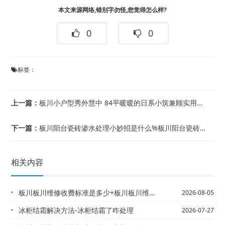
本文来源网络,错别字勿怪,您觉得怎么样?
0
0
标签：
上一篇：
板川小户型秀外慧中 84平暖暖的日系小筑兼顾实用&板川小户型也能如此惊艳 5万硬...
下一篇：
板川阳台瓷砖渗水处理小妙招是什么%板川阳台瓷砖渗水有哪些处理小妙招
相关内容
板川板川维修收费标准是多少+板川板川维修收费标准是多少新版
2026-08-05
冰柜结霜解决方法-冰柜结霜了咋处理
2026-07-27