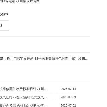
后服务电话
板川集成灶官网
怎么样?
0
篇：
板川宅男宅女最爱 88平米唯美咖啡色时尚小家）板川宅女21万网购装出精致家 现代...
标准明细-板川变频洗衣机维修配件收费标准明细表最新的报...
2026-07-14
灶打不着火{百得老式燃气灶打不着火
2026-07-09
台面多高 合适抽油烟机如何安装_
2026-07-02