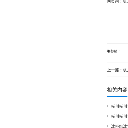
网页词：
板
标签：
上一篇：
板川
相关内容
板川板川售
板川板川售
冰柜结冰太