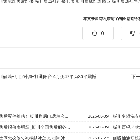
川集成灶售后维修
板川集成灶维修电话
板川集成灶维修点
板川集成灶售
本文来源网络,错别字勿怪,您觉得
0
砸墙+厅卧对调+打通阳台 4万变47平为80平震撼效果/板川砸墙+厅卧对调+...
下一
后配件价格）板川售后电话怎么联系官方发布
板川变频洗衣机维修配件收费
2026-08-05
后报价表明细_板川全国售后服务电话最新发布
板川百得老款燃气
2026-08-05
厚怎么修%冰柜结冰怎么去除 冰柜结冰去除方法
侧吸抽油烟机离
2026-07-27