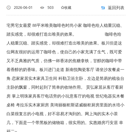
返回列表
2026-06-01
503
收藏
宅男宅女最爱 88平米唯美咖啡色时尚小家 咖啡色给人稳重沉稳、
踏实感觉，却很难打造出唯美的效果。 咖啡色给
人稳重沉稳、踏实感觉，却很难打造出唯美的效果。板川但是这
位网友很好的运用了咖啡色，使自己的小家充满了生气，既可爱
又不乏典雅的气质，仿佛一杯香浓的焦糖拿铁，甘醇的咖啡中带
着香醇的奶香味。板川进门走道 新南悦陶瓷客厅 请坐沙发餐桌一
角 恋家家居实木家具卫生间 科勒卫浴主卧，左边是简易的梳妆台
主卧的飘窗，同时起到了简单的收纳作用。 昊弘家居从客厅看厨
房 掌上明珠家具客厅电话旁的小玩意客厅的电视 世纪电器实木餐
桌椅 考拉乐实木家厨房 美琦丽橱柜斯诺威橱柜厨房里面的水培小
白菜很复古的小电视，好不容易才淘到的。网上淘的实木小茶
几，下面是一个带黑板的储物箱，很实用的。实惠婚房巧安居 幸
福二~