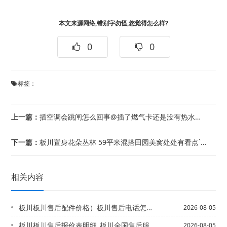
本文来源网络,错别字勿怪,您觉得怎么样?
0
0
标签：
上一篇：
插空调会跳闸怎么回事@插了燃气卡还是没有热水怎么办_燃气热水器无法正常使用的解决...
下一篇：
板川置身花朵丛林 59平米混搭田园美窝处处有看点`板川中高端家庭和普通家庭选月嫂...
相关内容
板川板川售后配件价格）板川售后电话怎么联系官方发布
2026-08-05
板川板川售后报价表明细_板川全国售后服务电话最新发布
2026-08-05