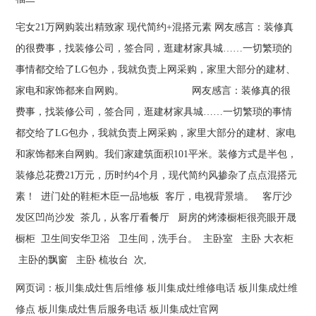
宅女21万网购装出精致家 现代简约+混搭元素 网友感言：装修真
的很费事，找装修公司，签合同，逛建材家具城……一切繁琐的
事情都交给了LG包办，我就负责上网采购，家里大部分的建材、
家电和家饰都来自网购。 网友感言：装修真的很
费事，找装修公司，签合同，逛建材家具城……一切繁琐的事情
都交给了LG包办，我就负责上网采购，家里大部分的建材、家电
和家饰都来自网购。我们家建筑面积101平米。装修方式是半包，
装修总花费21万元，历时约4个月，现代简约风掺杂了点点混搭元
素！ 进门处的鞋柜木臣一品地板 客厅，电视背景墙。 客厅沙
发区凹尚沙发 茶几，从客厅看餐厅 厨房的烤漆橱柜很亮眼开晟
橱柜 卫生间安华卫浴 卫生间，洗手台。 主卧室 主卧 大衣柜
主卧的飘窗 主卧 梳妆台 次,
网页词：
板川集成灶售后维修
板川集成灶维修电话
板川集成灶维
修点
板川集成灶售后服务电话
板川集成灶官网