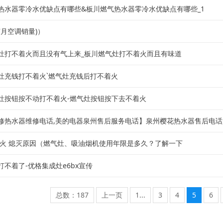
热水器零冷水优缺点有哪些&板川燃气热水器零冷水优缺点有哪些_1
7月空调销量)）
灶打不着火而且没有气上来_板川燃气灶打不着火而且有味道
灶充钱打不着火`燃气灶充钱后打不着火
灶按钮按不动打不着火-燃气灶按钮按下去不着火
修热水器维修电话,美的电器泉州售后服务电话】泉州樱花热水器售后电话,樱
大火 熄灭原因（燃气灶、吸油烟机使用年限是多久？了解一下
打不着了-优格集成灶e6bx宣传
总数：187
上一页
1...
3
4
5
6