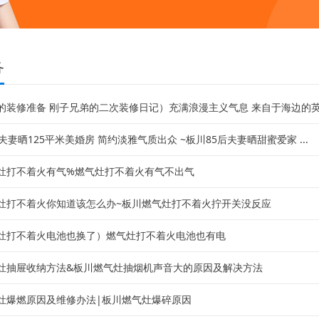
务
的装修准备 刚子兄弟的二次装修日记）充满浪漫主义气息 来自于海边的英式
夫妻晒125平米美婚房 简约淡雅气质出众 ~板川85后夫妻晒甜蜜爱家 ...
灶打不着火有气%燃气灶打不着火有气不出气
灶打不着火你知道该怎么办~板川燃气灶打不着火拧开关没反应
灶打不着火电池也换了）燃气灶打不着火电池也有电
灶抽屉收纳方法&板川燃气灶抽烟机声音大的原因及解决方法
灶爆燃原因及维修办法|板川燃气灶爆碎原因